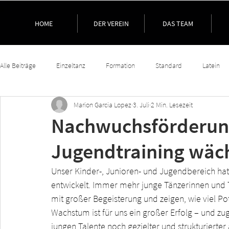
HOME
DER VEREIN
DAS TEAM
Alle Beiträge
Einzeltanz
Formation
Standard
Latein
Marion Garcia Lopez
3. Juli
2 Min. Lesezeit
Nachwuchsförderung
Jugendtraining wäch
Unser Kinder-, Junioren- und Jugendbereich hat 
entwickelt. Immer mehr junge Tänzerinnen und T
mit großer Begeisterung und zeigen, wie viel Po
Wachstum ist für uns ein großer Erfolg – und zug
jungen Talente noch gezielter und strukturierter