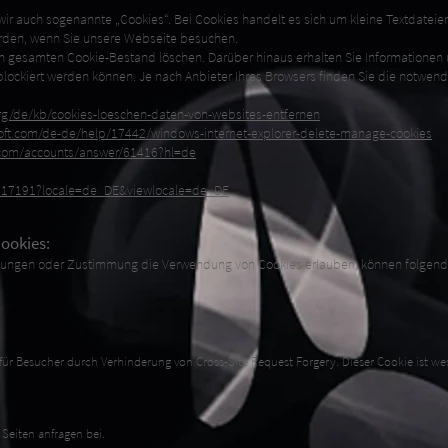
r auch sogenannte „Cookies“. Bei Cookies handelt es sich um kleine Textdateien
erden, wenn Sie unsere Webseite besuchen.
n gesamten Cookie-Bestand löschen. Darüber hinaus erhalten Sie Informationen 
lockiert werden können. Je nach Anbieter Ihres Browsers finden Sie die notwen
org/de/kb/cookies-loeschen-daten-von-websites-entfernen
soft.com/de-de/help/17442/windows-internet-explorer-delete-manage-cookies
.com/accounts/answer/61416?hl=de
PH17191?locale=de_DE&viewlocale=de_DE
ookies:
ellungen oder Zustimmung die Verwendung von Cookies erlauben, können folgen
ür Besucher durch Verhinderung von Cross-Site Request Forgery. Dieser Cookie ist wes
 Seiten anfragen bei.