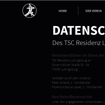
HOME
DER VEREIN
DATENS
Des TSC Residenz L
Verantwortlicher im Sinne de
TSC Residenz Ludwigsburg e.V.
Oscar-Walcker Straße 32 - 34
71636 Ludwigsburg
Vertreten durch den Vorstand:
Peter Scheidt, 1. Vorsitzender
Florencio Garcia Lopez, 2. Vorsitzender
Ihre Betroffenenrechte
Unter den angegebenen Kontaktdaten un