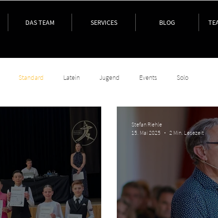
DAS TEAM
SERVICES
BLOG
TE
Standard
Latein
Jugend
Events
Solo
Stefan Riehle
15. Mai 2025
2 Min. Lesezeit