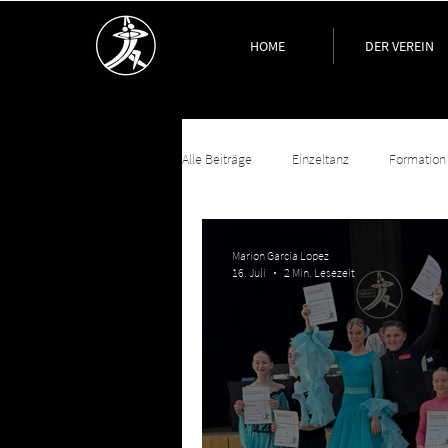
HOME
DER VEREIN
Alle Beiträge
Einzeltanz
Formation
Marion Garcia Lopez
16. Juli
2 Min. Lesezeit