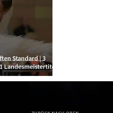
ten Standard | 3
 1 Landesmeistertitel!