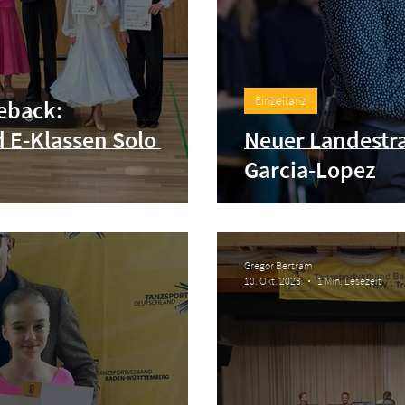
Einzeltanz
eback:
 E-Klassen Solo
Neuer Landestra
Garcia-Lopez
Gregor Bertram
10. Okt. 2023
1 Min. Lesezeit