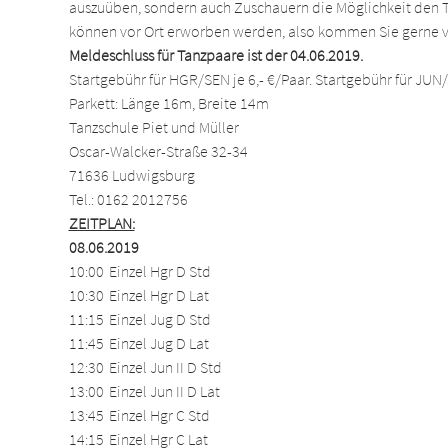
auszuüben, sondern auch Zuschauern die Möglichkeit den T
können vor Ort erworben werden, also kommen Sie gerne v
Meldeschluss für Tanzpaare ist der 04.06.2019.
Startgebühr für HGR/SEN je 6,- €/Paar. Startgebühr für JUN/J
Parkett: Länge 16m, Breite 14m
Tanzschule Piet und Müller
Oscar-Walcker-Straße 32-34
71636 Ludwigsburg
Tel.: 0162 2012756
ZEITPLAN:
08.06.2019
10:00	Einzel Hgr D Std		
10:30	Einzel Hgr D Lat		
11:15	Einzel Jug D Std		
11:45	Einzel Jug D Lat		
12:30	Einzel Jun II D Std		
13:00	Einzel Jun II D Lat		
13:45	Einzel Hgr C Std		
14:15	Einzel Hgr C Lat		