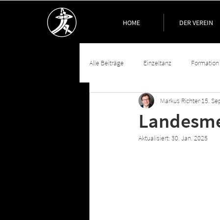
HOME
DER VEREIN
Alle Beiträge
Einzeltanz
Formation
Markus Richter
15. Se
Landesmei
Aktualisiert:
30. Jan. 2025