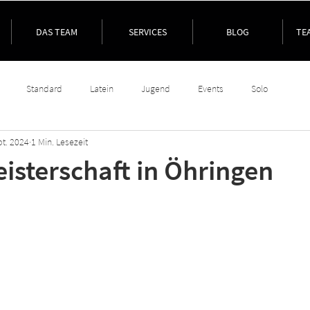
DAS TEAM
SERVICES
BLOG
TE
Standard
Latein
Jugend
Events
Solo
pt. 2024
1 Min. Lesezeit
sterschaft in Öhringen