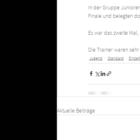
In der Gruppe Junioren 
Finale und belegten dor
Es war das zweite Mal,
Die Trainer waren sehr
Jugend
Standard
Einzel
Aktuelle Beiträge