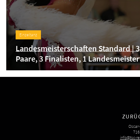
Einzeltanz
Landesmeisterschaften Standard | 3
Paare, 3 Finalisten, 1 Landesmeistert
ZURÜ
Oscar-
716
info@tsc-r