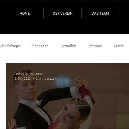
HOME
DER VEREIN
DAS TEAM
Alle Beiträge
Einzeltanz
Formation
Standard
Latein
Andrea Garcia Lopez
8. Okt. 2023
2 Min. Lesezeit